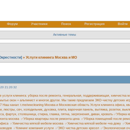
Форум
Участники
Поиск
Регистрация
Войти
Активные темы
s/Окрестности]
»
Услуги клининга Москва и МО
-20 21:20:32
услуги клининга: уборка после ремонта, генеральная, поддерживающая, химчистка м
мытье окон + альпинист и многое другое. Мы также предлагаем ЭКО-чистку детских иг
47 Наш канал: t.me/wwcleaning Москва и Московская область Услуги клининга офиса, ква
и, люстры, свч, холодильник, духовка, плита, варочная панель, вытяжка, розетки, вык
уса, фартук, столешница, стирка, глажка, пятна, загрязнения, диван, кровать ✅Уборк
монта москва ✅Уборка квартиры после ремонта цена ✅Уборка помещений после ремо
 офиса ✅Химчистка мягкой мебели москва ✅Химчистка мягкой мебели +на дому ✅Хим
азводов ✅Клининг компания услуги ✅ЭКО чистка детских кресел ✅Экологическая очи