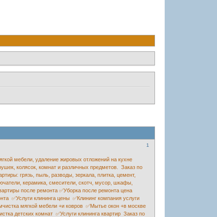
1
ягкой мебели, удаление жировых отложений на кухне
рушек, колясок, комнат и различных предметов. Заказ по
ртиры: грязь, пыль, разводы, зеркала, плитка, цемент,
лючатели, керамика, смесители, скотч, мусор, шкафы,
а квартиры после ремонта ✅Уборка после ремонта цена
нта ✅Услуги клининга цены ✅Клининг компания услуги
чистка мягкой мебели +и ковров ✅Мытье окон +в москве
стка детских комнат ✅Услуги клининга квартир Заказ по