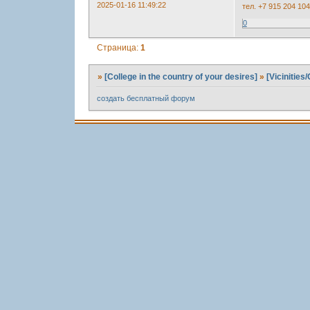
2025-01-16 11:49:22
тел. +7 915 204 10
0
Страница:
1
»
[College in the country of your desires]
»
[Vicinitie
создать бесплатный форум