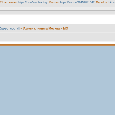
47 Наш канал:
https://t.me/wwcleaning
Вотсап:
https://wa.me/79152041047
Перейти:
https
s/Окрестности]
»
Услуги клининга Москва и МО