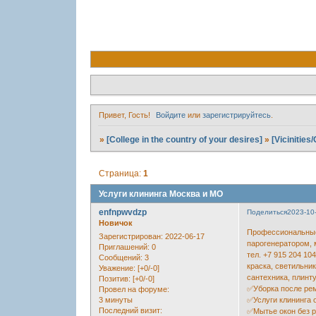
Привет, Гость!
Войдите
или
зарегистрируйтесь
.
»
[College in the country of your desires]
»
[Vicinitie
Страница:
1
Услуги клининга Москва и МО
enfnpwvdzp
Поделиться
2023-10
Новичок
Профессиональные 
Зарегистрирован
: 2022-06-17
парогенератором, 
Приглашений:
0
тел. +7 915 204 10
Сообщений:
3
краска, светильник
Уважение:
[+0/-0]
сантехника, плинт
Позитив:
[+0/-0]
✅Уборка после ре
Провел на форуме:
3 минуты
✅Услуги клининга
Последний визит:
✅Мытье окон без р