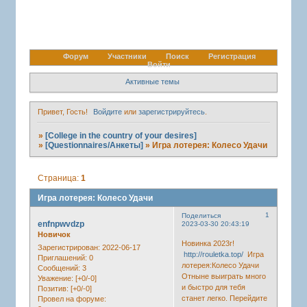
Форум
Участники
Поиск
Регистрация
Войти
Активные темы
Привет, Гость!
Войдите
или
зарегистрируйтесь
.
»
[College in the country of your desires]
»
[Questionnaires/Анкеты]
»
Игра лотерея: Колесо Удачи
Страница:
1
Игра лотерея: Колесо Удачи
1
Поделиться
enfnpwvdzp
2023-03-30 20:43:19
Новичок
Новинка 2023г!
Зарегистрирован
: 2022-06-17
http://rouletka.top/
Игра
Приглашений:
0
лотерея:Колесо Удачи
Сообщений:
3
Отныне выиграть много
Уважение:
[+0/-0]
и быстро для тебя
Позитив:
[+0/-0]
станет легко. Перейдите
Провел на форуме: