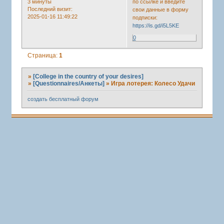
3 минуты
по ссылке и введите
Последний визит:
свои данные в форму
2025-01-16 11:49:22
подписки:
https://is.gd/i5L5KE
0
Страница:
1
»
[College in the country of your desires]
»
[Questionnaires/Анкеты]
»
Игра лотерея: Колесо Удачи
создать бесплатный форум