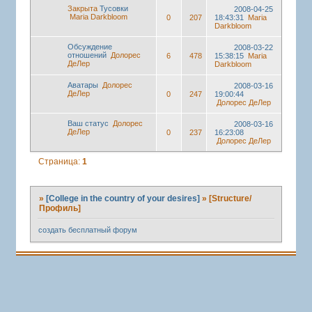
Закрыта
Тусовки
2008-04-25
Maria Darkbloom
0
207
18:43:31
Maria
Darkbloom
Обсуждение
2008-03-22
отношений
Долорес
6
478
15:38:15
Maria
ДеЛер
Darkbloom
Аватары
Долорес
2008-03-16
ДеЛер
0
247
19:00:44
Долорес ДеЛер
Ваш статус
Долорес
2008-03-16
ДеЛер
0
237
16:23:08
Долорес ДеЛер
Страница:
1
»
[College in the country of your desires]
»
[Structure/
Профиль]
создать бесплатный форум