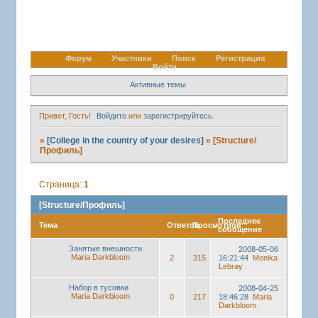
Форум
Участники
Поиск
Регистрация
Войти
Активные темы
Привет, Гость!
Войдите
или
зарегистрируйтесь
.
»
[College in the country of your desires]
»
[Structure/
Профиль]
Страница:
1
[Structure/Профиль]
Последнее
Тема
Ответов
Просмотров
сообщение
Занятые внешности
2008-05-06
Maria Darkbloom
2
315
16:21:44
Monika
Lebray
Набор в тусовки
2008-04-25
Maria Darkbloom
0
217
18:46:28
Maria
Darkbloom